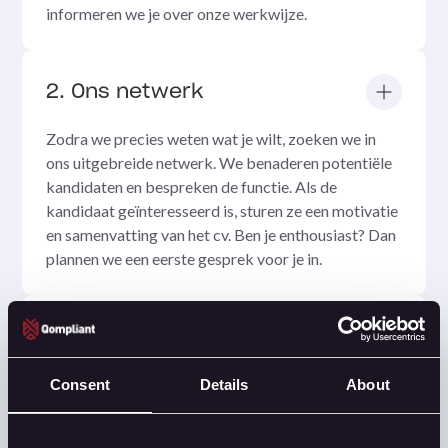
informeren we je over onze werkwijze.
2. Ons netwerk
Zodra we precies weten wat je wilt, zoeken we in
ons uitgebreide netwerk. We benaderen potentiële
kandidaten en bespreken de functie. Als de
kandidaat geïnteresseerd is, sturen ze een motivatie
en samenvatting van het cv. Ben je enthousiast? Dan
plannen we een eerste gesprek voor je in.
3. Onlinecampagnes
We voeren niet alleen persoonlijke zoekopdrachten
Consent
Details
About
uit, maar ook onlinecampagnes. Op deze manier
bereiken we zo veel mogelijk geschikte kandidaten.