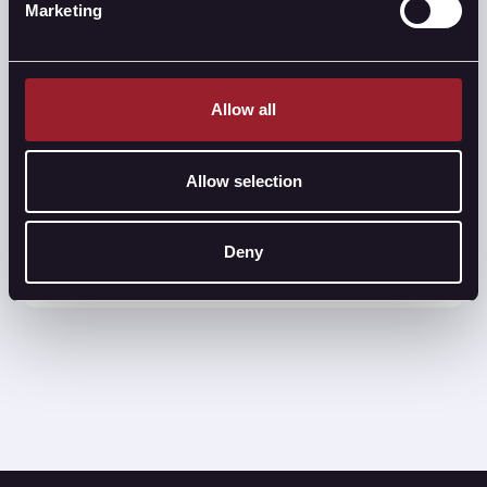
uitvoeren van onderhandelingen.
Marketing
6.
Evaluatie
Allow all
We streven voortdurend naar verbetering en
ontwikkeling. Na iedere samenwerking evalueren
Allow selection
we onze processen en werkwijze. Wij geloven dat
feedback en suggesties helpen bij het verbeteren en
optimaliseren van onze diensten. Aarzel dus niet om
Deny
deze met ons te delen.