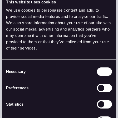
We maken gebruik van LinkedIn, gericht adverteren
This website uses cookies
en vacaturebanken. Zo vergroten we de kans om de
We use cookies to personalise content and ads, to
perfecte match te vinden.
provide social media features and to analyse our traffic.
We also share information about your use of our site with
our social media, advertising and analytics partners who
4.
Selectie
may combine it with other information that you’ve
provided to them or that they’ve collected from your use
Wij vinden een langdurige relatie tussen bedrijf en
of their services.
kandidaat cruciaal. Door het plannen van
gesprekken en het beheren van eventuele tests en
Consent
assessments, nemen we jouw zorgen uit handen.
Necessary
Selection
5. Aanbod
Preferences
Als jij de perfecte kandidaat hebt gekozen, helpen
Statistics
we met alle administratieve zaken. Denk
bijvoorbeeld aan het opstellen van contracten en