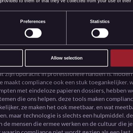
 provided to them or that they’ve collected from your use of their
selijke kant van het verhaa
Preferences
Statistics
 grootste misverstanden over compliance is dat he
egels en procedures gaat. niets is minder waar. he
r mensen. over de recruiter die met vertrouwen zi
 hij weet dat de processen kloppen. over de kandi
Allow selection
 voelt om persoonlijke informatie te delen. en over
at zijn opdracht in professionele handen is. moder
e maakt compliance ook een stuk toegankelijker. 
mpten met eindeloze papieren dossiers, hebben w
temen die ons helpen. deze tools maken complianc
elijker, ze maken het ook meetbaar. en wat meetba
en. maar technologie is slechts een hulpmiddel. d
in de mensen die ermee werken en de cultuur die je
 waarin compliance niet wordt gezien als een last,