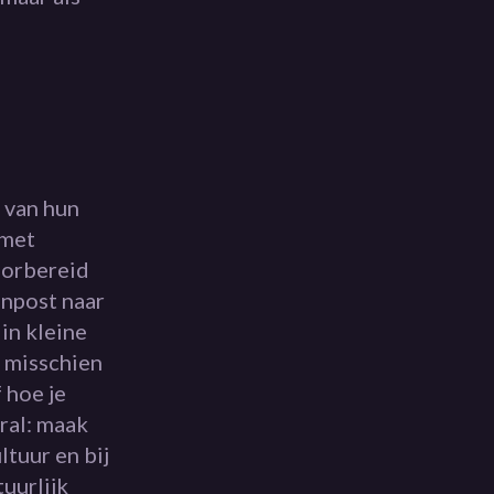
 van hun
 met
oorbereid
enpost naar
in kleine
. misschien
 hoe je
ral: maak
ltuur en bij
uurlijk