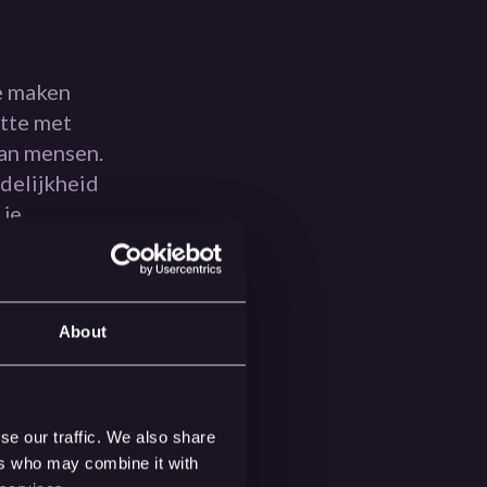
te maken
otte met
an mensen.
delijkheid
 je
rder dan
ocessen
icatie
ijn, en dat
About
n wereld
t verschil
se our traffic. We also share
ers who may combine it with