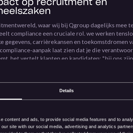
pact op recruitment en
neelszaken
uitmentwereld, waar wij bij Qgroup dagelijks mee 
eelt compliance een cruciale rol. we werken tensl
ke gegevens, carrièrekansen en toekomstdromen v
 compliance-aanpak laat zien dat je die verantwoor
mt. het vertelt klanten en kandidaten: "bij ons zijn
 je toekomst in veilige handen." maar het gaat ve
 compliance in recruitment betekent ook dat je pr
 zijn, dat je screening grondig is, en dat je commun
het betekent dat kandidaten weten waar ze aan toe z
Details
nnen vertrouwen op de kwaliteit van je werk. in ee
 schaars is en vertrouwen goud waard, maakt dit he
 middelmatig en een excellent recruitmentbureau.
e content and ads, to provide social media features and to analy
 our site with our social media, advertising and analytics partn