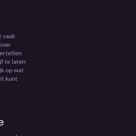
t vaak
over
ertellen
f te laten
jk op wat
et kunt
e