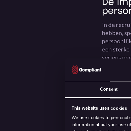
De im
perso
in de recr
hebben, sp
persoonlij
een sterke
serieus nee
gegevens en
dat. goede
transparant
helder is. 
Consent
klanten ku
waar talent
This website uses cookies
tussen een
We use cookies to personalis
information about your use of