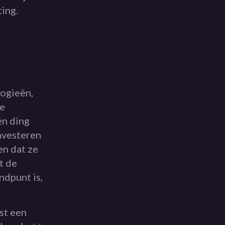
ting.
logieën,
e
én ding
investeren
en dat ze
t de
ndpunt is,
st een