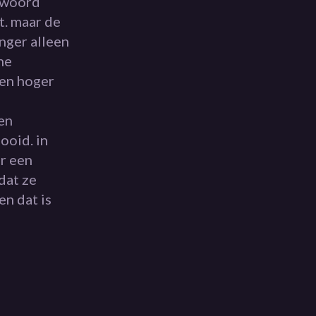
t woord
et. maar de
anger alleen
ne
een hoger
en
ooid. in
er een
dat ze
en dat is