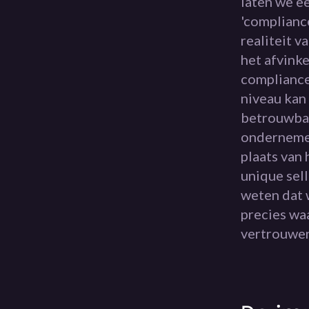
laten we ee
'compliance
realiteit v
het afvink
compliance 
niveau kan 
betrouwbaa
ondernemer
plaats van 
unique sell
weten dat w
precies wa
vertrouwen