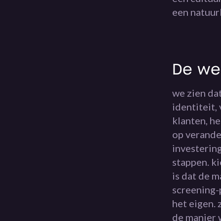
een natuur
De we
we zien da
identiteit,
klanten, h
op verande
investering
stappen. ki
is dat de 
screening-
het eigen. 
de manier w