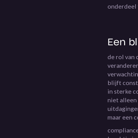
onderdeel v
Een b
de rol van 
veranderen
verwachtin
blijft cons
in sterke c
niet alleen
uitdaginge
maar een co
compliance 