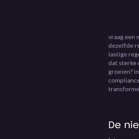
vraag een 
dezelfde r
lastige reg
dat sterke 
groeien? in
compliance
transformer
De nie