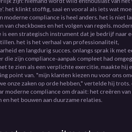
rlijk zijn: niemand wordt wild enthousiast van he
'. het klinkt stoffig, saai en vooral als iets wat mo
an moderne compliance is heel anders. het is niet l
en van checkboxes en het volgen van regels. moder
is een strategisch instrument dat je bedrijf naar 
tillen. het is het verhaal van professionaliteit,
rheid en langdurig succes. onlangs sprak ik met e
 die zijn compliance-aanpak compleet had omgeg
het te zien als een verplichte exercitie, maakte hij 
ing point van. "mijn klanten kiezen nu voor ons om
e onze zaken op orde hebben," vertelde hij trots. 
ar moderne compliance om draait: het creëren van
 en het bouwen aan duurzame relaties.